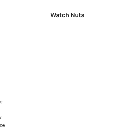
Watch Nuts
o
e,
y
ze