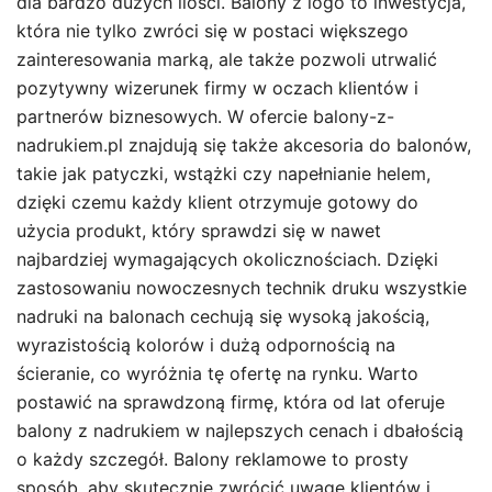
dla bardzo dużych ilości. Balony z logo to inwestycja,
która nie tylko zwróci się w postaci większego
zainteresowania marką, ale także pozwoli utrwalić
pozytywny wizerunek firmy w oczach klientów i
partnerów biznesowych. W ofercie balony-z-
nadrukiem.pl znajdują się także akcesoria do balonów,
takie jak patyczki, wstążki czy napełnianie helem,
dzięki czemu każdy klient otrzymuje gotowy do
użycia produkt, który sprawdzi się w nawet
najbardziej wymagających okolicznościach. Dzięki
zastosowaniu nowoczesnych technik druku wszystkie
nadruki na balonach cechują się wysoką jakością,
wyrazistością kolorów i dużą odpornością na
ścieranie, co wyróżnia tę ofertę na rynku. Warto
postawić na sprawdzoną firmę, która od lat oferuje
balony z nadrukiem w najlepszych cenach i dbałością
o każdy szczegół. Balony reklamowe to prosty
sposób, aby skutecznie zwrócić uwagę klientów i