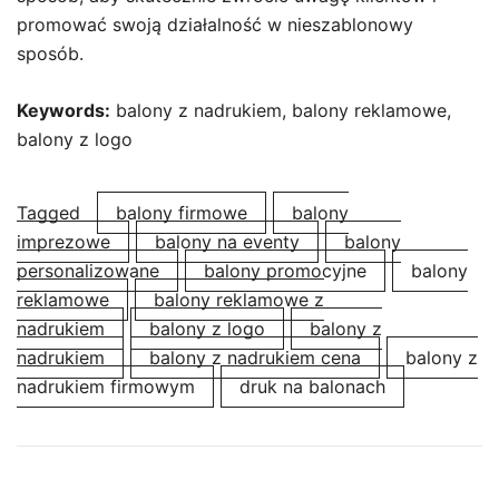
promować swoją działalność w nieszablonowy
sposób.
Keywords:
balony z nadrukiem, balony reklamowe,
balony z logo
Tagged
balony firmowe
balony
imprezowe
balony na eventy
balony
personalizowane
balony promocyjne
balony
reklamowe
balony reklamowe z
nadrukiem
balony z logo
balony z
nadrukiem
balony z nadrukiem cena
balony z
nadrukiem firmowym
druk na balonach