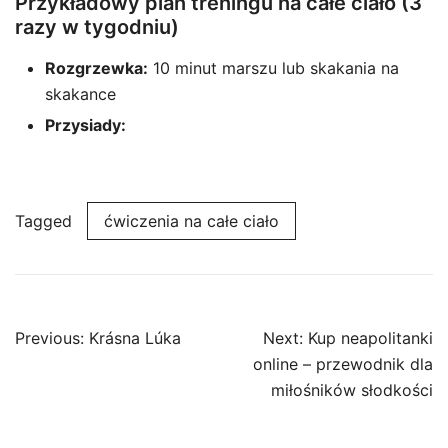
Przykładowy plan treningu na całe ciało (3
razy w tygodniu)
Rozgrzewka:
10 minut marszu lub skakania na
skakance
Przysiady:
Tagged
ćwiczenia na całe ciało
Post
Previous:
Krásna Lúka
Next:
Kup neapolitanki
navigation
online – przewodnik dla
miłośników słodkości