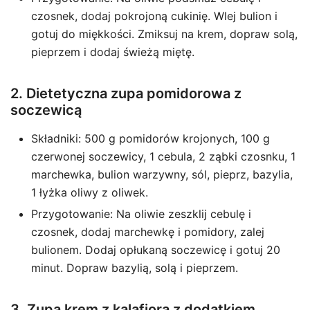
czosnek, dodaj pokrojoną cukinię. Wlej bulion i
gotuj do miękkości. Zmiksuj na krem, dopraw solą,
pieprzem i dodaj świeżą miętę.
2. Dietetyczna zupa pomidorowa z
soczewicą
Składniki: 500 g pomidorów krojonych, 100 g
czerwonej soczewicy, 1 cebula, 2 ząbki czosnku, 1
marchewka, bulion warzywny, sól, pieprz, bazylia,
1 łyżka oliwy z oliwek.
Przygotowanie: Na oliwie zeszklij cebulę i
czosnek, dodaj marchewkę i pomidory, zalej
bulionem. Dodaj opłukaną soczewicę i gotuj 20
minut. Dopraw bazylią, solą i pieprzem.
3. Zupa krem z kalafiora z dodatkiem