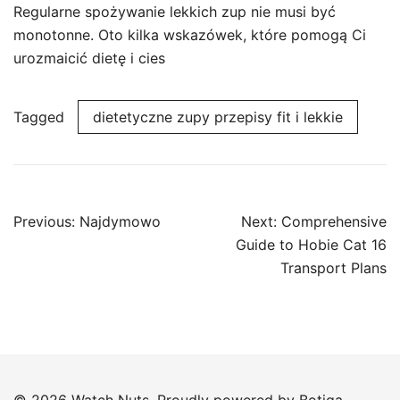
Regularne spożywanie lekkich zup nie musi być
monotonne. Oto kilka wskazówek, które pomogą Ci
urozmaicić dietę i cies
Tagged
dietetyczne zupy przepisy fit i lekkie
Post
Previous:
Najdymowo
Next:
Comprehensive
navigation
Guide to Hobie Cat 16
Transport Plans
© 2026 Watch Nuts. Proudly powered by
Botiga