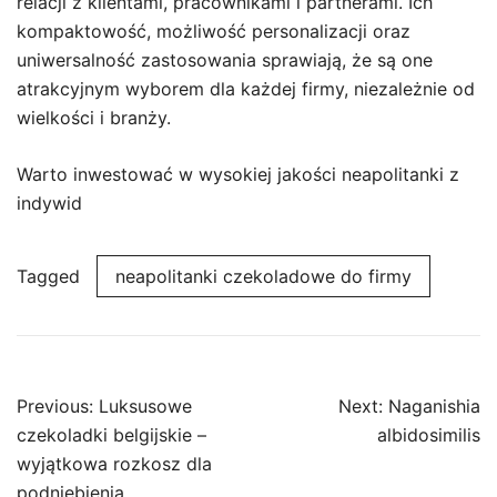
relacji z klientami, pracownikami i partnerami. Ich
kompaktowość, możliwość personalizacji oraz
uniwersalność zastosowania sprawiają, że są one
atrakcyjnym wyborem dla każdej firmy, niezależnie od
wielkości i branży.
Warto inwestować w wysokiej jakości neapolitanki z
indywid
Tagged
neapolitanki czekoladowe do firmy
Post
Previous:
Luksusowe
Next:
Naganishia
navigation
czekoladki belgijskie –
albidosimilis
wyjątkowa rozkosz dla
podniebienia