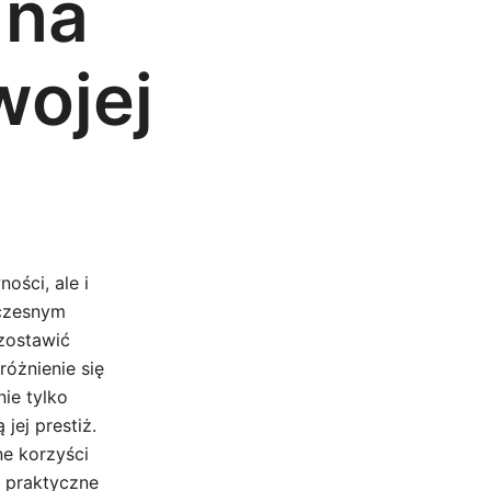
 na
wojej
ości, ale i
oczesnym
ozostawić
óżnienie się
nie tylko
jej prestiż.
ne korzyści
z praktyczne