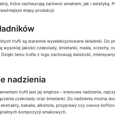
liny, które zachwycają zarówno smakiem, jak i estetyką. P
ważniejsze etapy produkcji:
ładników
tych trufli są starannie wyselekcjonowane składniki. Do p
wysokiej jakości czekolady, śmietanki, masła, orzechy, ow
. Dzięki temu trufle z logo zachowują świeżość, intensywn
e nadzienia
mentem trufli jest jej wnętrze – kremowe nadzienie, najczę
łączenia czekolady oraz śmietanki. Do nadzienia można do
ak ekstrakty, bakalie, alkohole, przyprawy czy owoce liofil
yginalnych kompozycji smakowych.