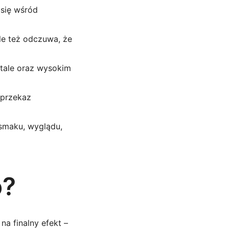
 się wśród
le też odczuwa, że
etale oraz wysokim
 przekaz
smaku, wyglądu,
o?
na finalny efekt –