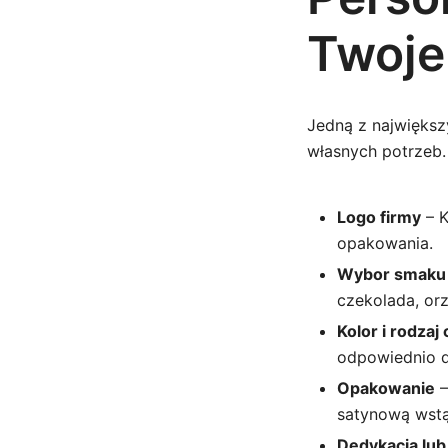
Twoje
Jedną z największ
własnych potrzeb.
Logo firmy
– K
opakowania.
Wybor smaku
czekolada, orz
Kolor i rodzaj
odpowiednio d
Opakowanie
–
satynową wstą
Dedykacja lub