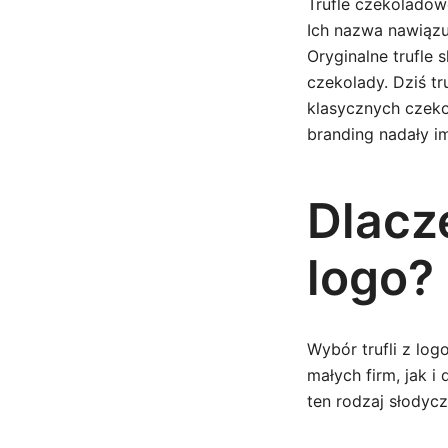
Trufle czekoladow
Ich nazwa nawiązu
Oryginalne trufle 
czekolady. Dziś t
klasycznych czeko
branding nadały i
Dlacz
logo?
Wybór trufli z lo
małych firm, jak i
ten rodzaj słodyc