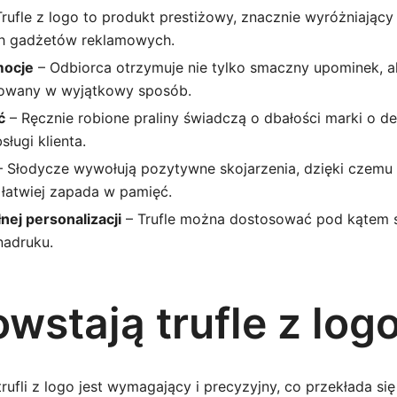
rufle z logo to produkt prestiżowy, znacznie wyróżniający
h gadżetów reklamowych.
mocje
– Odbiorca otrzymuje nie tylko smaczny upominek, a
towany w wyjątkowy sposób.
ć
– Ręcznie robione praliny świadczą o dbałości marki o d
sługi klienta.
 Słodycze wywołują pozytywne skojarzenia, dzięki czemu
łatwiej zapada w pamięć.
nej personalizacji
– Trufle można dostosować pod kątem 
nadruku.
wstają trufle z log
rufli z logo jest wymagający i precyzyjny, co przekłada się 