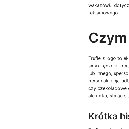
wskazówki dotycz
reklamowego.
Czym s
Trufle z logo to 
smak ręcznie robi
lub innego, spers
personalizacja od
czy czekoladowe e
ale i oko, stając 
Krótka his