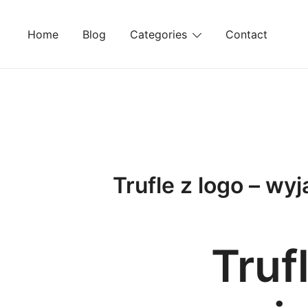
Skip
to
Home
Blog
Categories
Contact
content
Trufle z logo – w
Truf