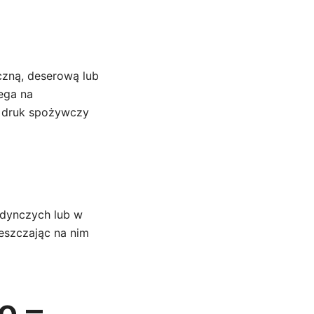
czną, deserową lub
lega na
o druk spożywczy
edynczych lub w
eszczając na nim
o –