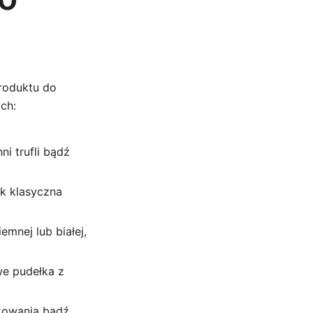
produktu do
ch:
i trufli bądź
k klasyczna
emnej lub białej,
e pudełka z
ękowania bądź