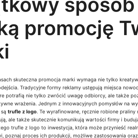
ątkowy sposób
ką promocję T
i
asach skuteczna promocja marki wymaga nie tylko kreatywn
dejścia. Tradycyjne formy reklamy ustępują miejsca now
re potrafią nie tylko zwrócić uwagę odbiorcy, ale także p
tywne wrażenia. Jednym z innowacyjnych pomysłów na wyr
i są
trufle z logo
. Te wyrafinowane, ręcznie robione praliny 
ą, ale także skutecznie komunikują wartości firmy i budują 
ego trufle z logo to inwestycja, która może przynieść real
, poznaj proces ich produkcji, możliwe zastosowania ora