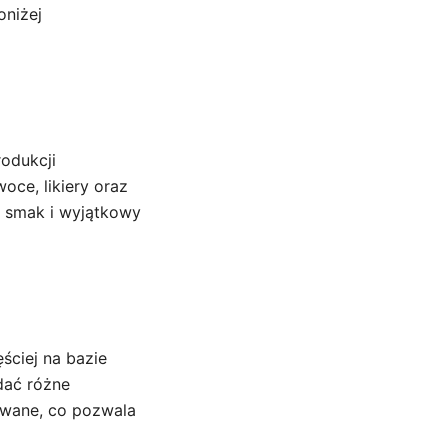
oniżej
rodukcji
oce, likiery oraz
y smak i wyjątkowy
ściej na bazie
dać różne
izowane, co pozwala