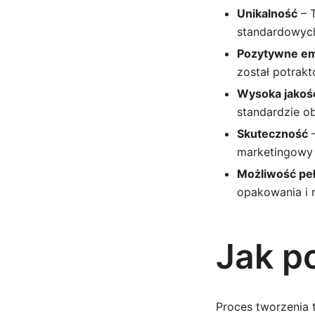
Unikalność
– T
standardowyc
Pozytywne e
został potrak
Wysoka jakoś
standardzie ob
Skuteczność
–
marketingowy 
Możliwość peł
opakowania i 
Jak po
Proces tworzenia t