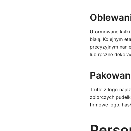
Oblewani
Uformowane kulki 
białą. Kolejnym et
precyzyjnym nanie
lub ręczne dekora
Pakowan
Trufle z logo naj
zbiorczych pudeł
firmowe logo, has
Person