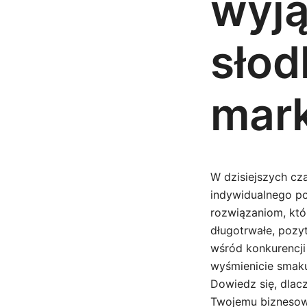
wyj
słod
mark
W dzisiejszych cz
indywidualnego po
rozwiązaniom, któ
długotrwałe, pozy
wśród konkurencj
wyśmienicie smakuj
Dowiedz się, dlacz
Twojemu biznesowi