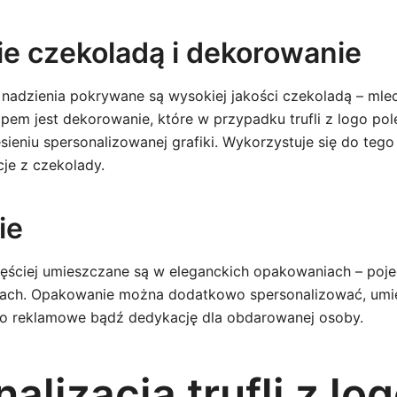
e czekoladą i dekorowanie
nadzienia pokrywane są wysokiej jakości czekoladą – mle
apem jest dekorowanie, które w przypadku trufli z logo po
sieniu spersonalizowanej grafiki. Wykorzystuje się do teg
cje z czekolady.
ie
częściej umieszczane są w eleganckich opakowaniach – poj
kach. Opakowanie można dodatkowo spersonalizować, umi
ło reklamowe bądź dedykację dla obdarowanej osoby.
alizacja trufli z log