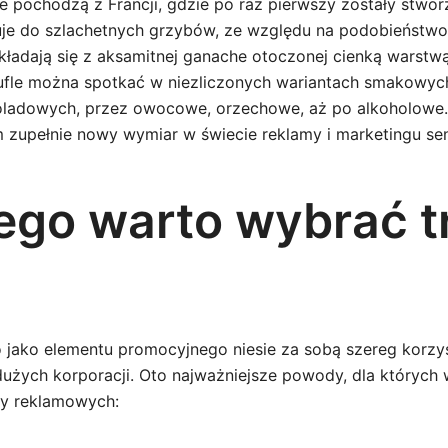
e pochodzą z Francji, gdzie po raz pierwszy zostały stwor
je do szlachetnych grzybów, ze względu na podobieństwo 
składają się z aksamitnej ganache otoczonej cienką warstw
rufle można spotkać w niezliczonych wariantach smakowyc
ladowych, przez owocowe, orzechowe, aż po alkoholowe. 
m zupełnie nowy wymiar w świecie reklamy i marketingu s
ego warto wybrać tr
go jako elementu promocyjnego niesie za sobą szereg korzy
 dużych korporacji. Oto najważniejsze powody, dla których
zy reklamowych: