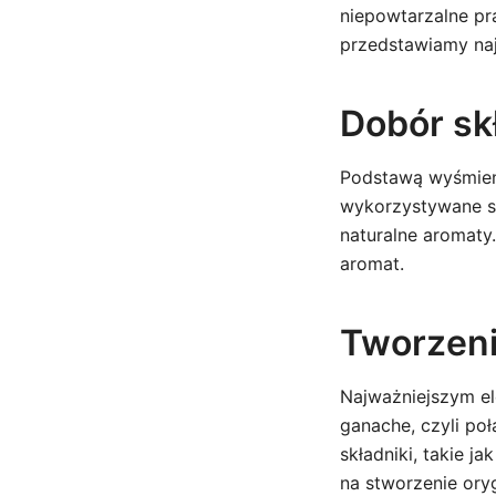
niepowtarzalne pra
przedstawiamy naj
Dobór sk
Podstawą wyśmieni
wykorzystywane są 
naturalne aromaty
aromat.
Tworzeni
Najważniejszym ele
ganache, czyli po
składniki, takie j
na stworzenie or