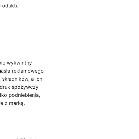
produktu
bie wykwintny
 hasła reklamowego
 składników, a ich
k druk spożywczy
lko podniebienia,
ia z marką.