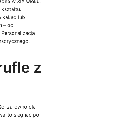
zone w XIX wieku.
kształtu.
ą kakao lub
h – od
Personalizacja i
ensorycznego.
ufle z
ści zarówno dla
 warto sięgnąć po