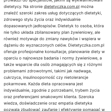
prowadzi do specjalistów, jakimi są wykwalifikowani
dietetycy. Na stronie
dietetyczka.com.pl
można
znaleźć szeroki zakres usług dotyczących dietetyki,
zdrowego stylu życia oraz indywidualnie
dopasowanych jadłospisów. Dietetyk to osoba, która
nie tylko układa zbilansowany plan żywieniowy, ale
również motywuje do zmiany nawyków i wspiera w
dążeniu do wyznaczonych celów. Dietetyczka.com.pl
oferuje profesjonalne konsultacje, planowanie diety w
oparciu o najnowsze badania i normy żywieniowe, a
także wsparcie dla osób zmagających się z różnymi
problemami zdrowotnymi, takimi jak nadwaga,
cukrzyca, insulinooporność czy nietolerancje
pokarmowe. Każda dieta opracowana jest
indywidualnie, zgodnie z potrzebami, trybem życia
oraz preferencjami smakowymi klienta. Szeroka
wiedza, doświadczenie oraz empatia dietetyka
pozwala zbudować zaufanie i efektywnie pomagać w