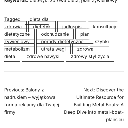
Keywords:
dietetyk, zdrowa dieta, plan żywieniowy
Tagged
dieta dla
zdrowia
dietetyk
jadłospis
konsultacje
dietetyczne
odchudzanie
plan
żywieniowy
porady dietetyczne
szybki
metabolizm
utrata wagi
zdrowa
dieta
zdrowe nawyki
zdrowy styl życia
Post
Previous:
Balony z
Next:
Discover the
navigation
nadrukiem – wyjątkowa
Ultimate Resource for
forma reklamy dla Twojej
Building Metal Boats: A
firmy
Deep Dive into metal-boat-
plans.eu