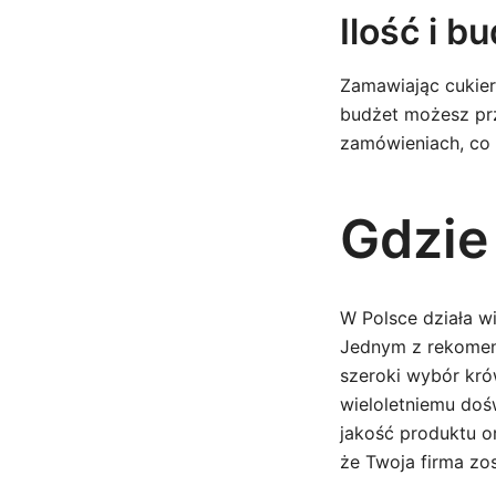
Ilość i b
Zamawiając cukierk
budżet możesz prz
zamówieniach, co 
Gdzie
W Polsce działa wi
Jednym z rekome
szeroki wybór kró
wieloletniemu doś
jakość produktu o
że Twoja firma zo