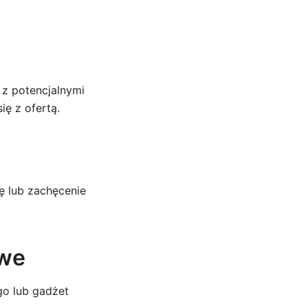
 z potencjalnymi
ię z ofertą.
ę lub zachęcenie
owe
go lub gadżet