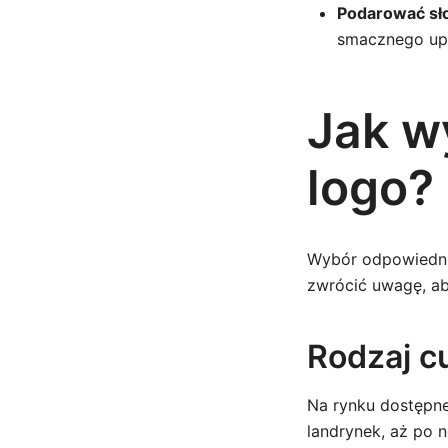
Podarować sł
smacznego upo
Jak w
logo?
Wybór odpowiednic
zwrócić uwagę, ab
Rodzaj c
Na rynku dostępne
landrynek, aż po n