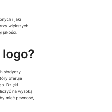
bnych i jaki
 przy większych
 jakości.
 logo?
ch słodyczy.
który oferuje
go. Dzięki
 liczyć na wysoką
 aby mieć pewność,