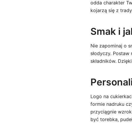
odda charakter Tw
kojarzą się z tra
Smak i j
Nie zapominaj o s
słodyczy. Postaw 
składników. Dzięk
Personali
Logo na cukierkac
formie nadruku czy
przyciągnie wzrok
być torebka, pude