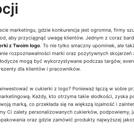
cji
ecie marketingu, gdzie konkurencja jest ogromna, firmy sz
od, aby przyciągnąć uwagę klientów. Jednym z coraz bard
erki z Twoim logo
. To nie tylko smaczny upominek, ale ta
ie rozpoznawalności marki oraz pozytywnych skojarzeń z
słodycze mogą być wykorzystywane podczas targów, event
rezenty dla klientów i pracowników.
inwestować w cukierki z logo? Ponieważ łączą w sobie p
marketingową. Każdy, kto otrzyma takie słodkości, zyska 
woją marką, co przekłada się na większą lojalność i zaint
ymy Ci zalety personalizowanych cukierków, podpowiemy, 
 opakowania oraz gdzie zamówić produkty najwyższej jakoś