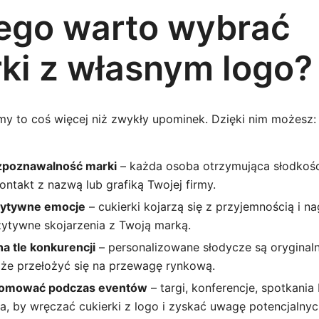
ego warto wybrać
rki z własnym logo?
rmy to coś więcej niż zwykły upominek. Dzięki nim możesz:
zpoznawalność marki
– każda osoba otrzymująca słodkośc
ontakt z nazwą lub grafiką Twojej firmy.
ytywne emocje
– cukierki kojarzą się z przyjemnością i 
tywne skojarzenia z Twoją marką.
a tle konkurencji
– personalizowane słodycze są oryginaln
że przełożyć się na przewagę rynkową.
romować podczas eventów
– targi, konferencje, spotkania
a, by wręczać cukierki z logo i zyskać uwagę potencjalnyc