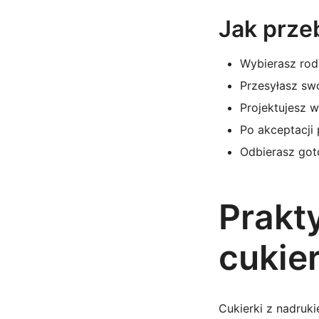
Jak prze
Wybierasz rodz
Przesyłasz sw
Projektujesz 
Po akceptacji 
Odbierasz got
Prakt
cukie
Cukierki z nadruk