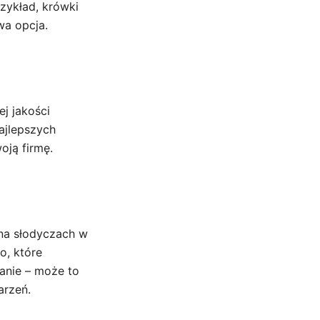
zykład, krówki
wa opcja.
j jakości
ajlepszych
oją firmę.
 na słodyczach w
o, które
anie – może to
arzeń.