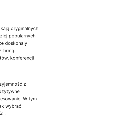
ukają oryginalnych
ziej popularnych
kże doskonały
 firmą.
ów, konferencji
rzyjemność z
pozytywne
eresowanie. W tym
jak wybrać
ci.