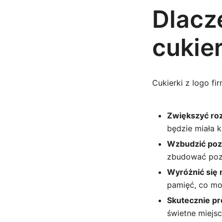
Dlacz
cukie
Cukierki z logo fi
Zwiększyć ro
będzie miała k
Wzbudzić poz
zbudować pozy
Wyróżnić się n
pamięć, co mo
Skutecznie p
świetne miejsc