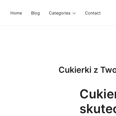
Skip
to
Home
Blog
Categories
Contact
content
Cukierki z Two
Cukie
skute