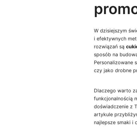
promo
W dzisiejszym świ
i efektywnych met
rozwiązań są
cuki
sposób na budowan
Personalizowane 
czy jako drobne p
Dlaczego warto za
funkcjonalnością 
doświadczenie z T
artykule przybliż
najlepsze smaki i