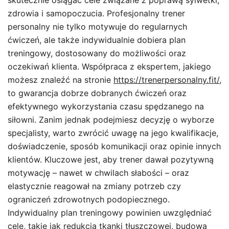
skutecznie osiągać cele związane z poprawą sylwetki,
zdrowia i samopoczucia. Profesjonalny trener
personalny nie tylko motywuje do regularnych
ćwiczeń, ale także indywidualnie dobiera plan
treningowy, dostosowany do możliwości oraz
oczekiwań klienta. Współpraca z ekspertem, jakiego
możesz znaleźć na stronie
https://trenerpersonalny.fit/
,
to gwarancja dobrze dobranych ćwiczeń oraz
efektywnego wykorzystania czasu spędzanego na
siłowni. Zanim jednak podejmiesz decyzję o wyborze
specjalisty, warto zwrócić uwagę na jego kwalifikacje,
doświadczenie, sposób komunikacji oraz opinie innych
klientów. Kluczowe jest, aby trener dawał pozytywną
motywację – nawet w chwilach słabości – oraz
elastycznie reagował na zmiany potrzeb czy
ograniczeń zdrowotnych podopiecznego.
Indywidualny plan treningowy powinien uwzględniać
cele, takie jak redukcja tkanki tłuszczowej, budowa