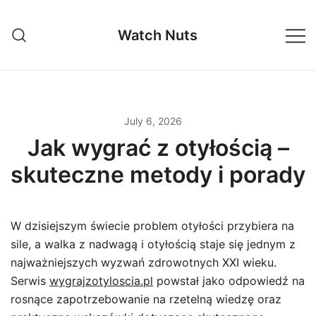
Skip
to
Watch Nuts
content
July 6, 2026
Jak wygrać z otyłością –
skuteczne metody i porady
W dzisiejszym świecie problem otyłości przybiera na
sile, a walka z nadwagą i otyłością staje się jednym z
najważniejszych wyzwań zdrowotnych XXI wieku.
Serwis
wygrajzotyloscia.pl
powstał jako odpowiedź na
rosnące zapotrzebowanie na rzetelną wiedzę oraz