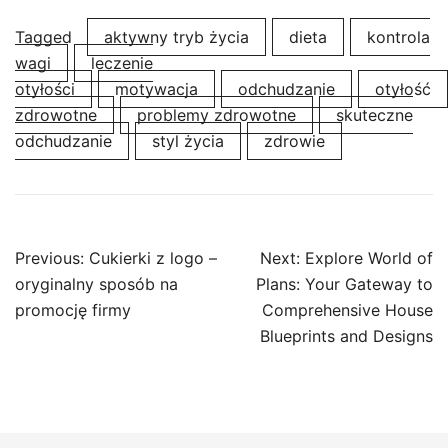
Tagged
aktywny tryb życia
dieta
kontrola
wagi
leczenie
otyłości
motywacja
odchudzanie
otyłość
zdrowotne
problemy zdrowotne
skuteczne
odchudzanie
styl życia
zdrowie
Post
Previous:
Cukierki z logo –
Next:
Explore World of
navigation
oryginalny sposób na
Plans: Your Gateway to
promocję firmy
Comprehensive House
Blueprints and Designs