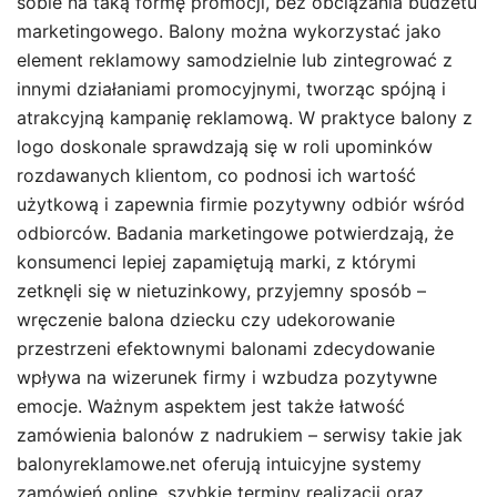
sobie na taką formę promocji, bez obciążania budżetu
marketingowego. Balony można wykorzystać jako
element reklamowy samodzielnie lub zintegrować z
innymi działaniami promocyjnymi, tworząc spójną i
atrakcyjną kampanię reklamową. W praktyce balony z
logo doskonale sprawdzają się w roli upominków
rozdawanych klientom, co podnosi ich wartość
użytkową i zapewnia firmie pozytywny odbiór wśród
odbiorców. Badania marketingowe potwierdzają, że
konsumenci lepiej zapamiętują marki, z którymi
zetknęli się w nietuzinkowy, przyjemny sposób –
wręczenie balona dziecku czy udekorowanie
przestrzeni efektownymi balonami zdecydowanie
wpływa na wizerunek firmy i wzbudza pozytywne
emocje. Ważnym aspektem jest także łatwość
zamówienia balonów z nadrukiem – serwisy takie jak
balonyreklamowe.net oferują intuicyjne systemy
zamówień online, szybkie terminy realizacji oraz