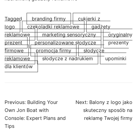
Tagged
branding firmy
cukierki z
logo
czekoladki reklamowe
gadżety
reklamowe
marketing sensoryczny
oryginalny
prezent
personalizowane słodycze
prezenty
firmowe
promocja firmy
słodycze
reklamowe
słodycze z nadrukiem
upominki
dla klientów
Post
Previous:
Building Your
Next:
Balony z logo jako
navigation
Own Jon Boat with
skuteczny sposób na
Console: Expert Plans and
reklamę Twojej firmy
Tips